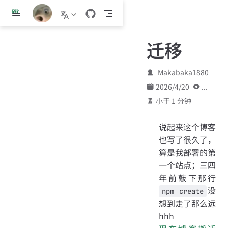
跳
至
主
迁移
要
內
容
Makabaka1880
2026/4/20
...
小于 1 分钟
说起来这个博客
也写了很久了，
算是我部署的第
一个站点；三四
年前敲下那行
没
npm create
想到走了那么远
hhh