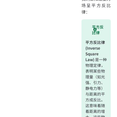
场呈平方反比
律：
平方反
比律
平方反比律
(Inverse
Square
Law)
是一种
物理定律，
表明某些物
理量（如光
强、引力、
静电力等）
与距离的平
方成反比。
这意味着随
着距离的增
大，这些物