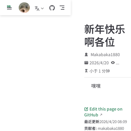
跳
至
主
新年快乐
要
內
啊各位
容
Makabaka1880
2026/4/20
...
小于 1 分钟
嘿嘿
Edit this page on
GitHub
最近更新
2026/4/20 08:09
贡献者:
makabaka1880