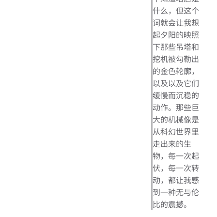
什么，但这个
词就会让我想
起夕阳的映照
下那些吊塔和
挖机被勾勒出
的金色轮廓，
以及以及它们
缓慢而沉稳的
动作。那些巨
大的机械像是
从科幻世界里
走出来的生
物，每一次起
伏，每一次转
动，都让我感
到一种无与伦
比的震撼。