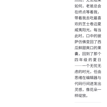
如何，老爸总会
在终点等着我，
带着我去吃最喜
欢的芝士卷边夏
威夷阳光。每当
此时，口中的披
萨仿佛变回了西
瓜鲜甜爽口的果
囊，回到了那个
四年级的夏日
——一个无忧无
虑的时光，任由
思绪在编辑器与
代码行间迸发出
灵感，像花朵一
样绽放。