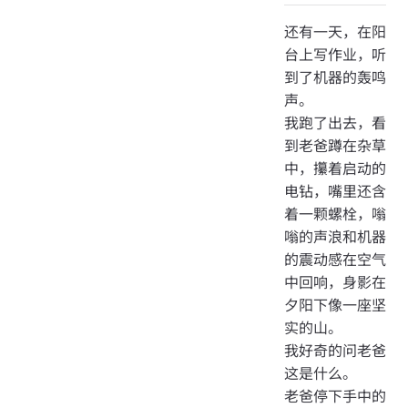
还有一天，在阳
台上写作业，听
到了机器的轰鸣
声。
我跑了出去，看
到老爸蹲在杂草
中，攥着启动的
电钻，嘴里还含
着一颗螺栓，嗡
嗡的声浪和机器
的震动感在空气
中回响，身影在
夕阳下像一座坚
实的山。
我好奇的问老爸
这是什么。
老爸停下手中的