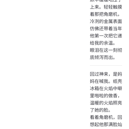
上来。轻轻触摸
着那把角磨机，
冷冽的金属表面
仿佛还带着当年
他第一次把它递
给我的余温。
眼泪在这一刻彻
底倾泻而出。
回过神来，是妈
妈在喊我。纸壳
冰箱在火焰中噼
里啪啦的做香，
温暖的火焰照亮
了她的脸。
看着角磨机，回
想起他那满脸灿