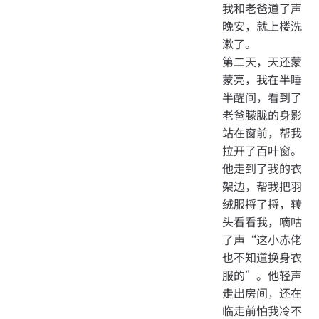
我和老爸道了声
晚安，就上楼洗
漱了。
第二天，天还蒙
蒙亮，我在半睡
半醒间，看到了
老爸朦胧的身影
站在窗前，帮我
拉开了百叶窗。
他走到了我的衣
架边，帮我把羽
绒服捋了捋，转
头看看我，嘀咕
了声“这小赤佬
也不知道换身衣
服的”。他轻声
走出房间，还在
临走前怕我冷不