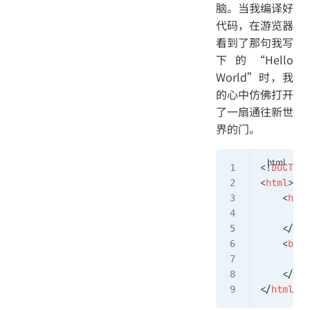
脑。当我编译好
代码，在游览器
看到了那句我写
下的“Hello
World”时，我
的心中仿佛打开
了一扇通往新世
界的门。
<!
DOCTYPE
<
html
>
    <
head
        <
    </
hea
    <
body
        <
    </
bod
</
html
>