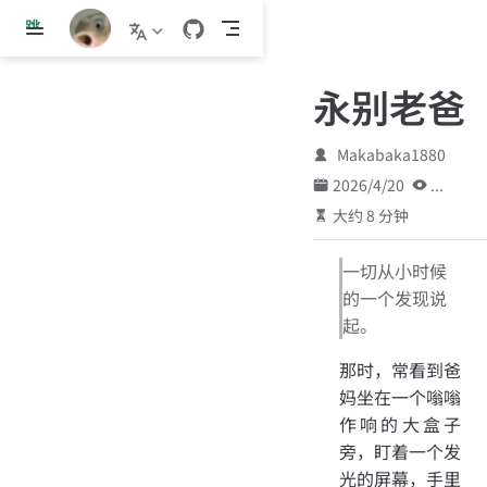
跳
至
主
永别老爸
要
內
容
Makabaka1880
2026/4/20
...
大约 8 分钟
一切从小时候
的一个发现说
起。
那时，常看到爸
妈坐在一个嗡嗡
作响的大盒子
旁，盯着一个发
光的屏幕，手里