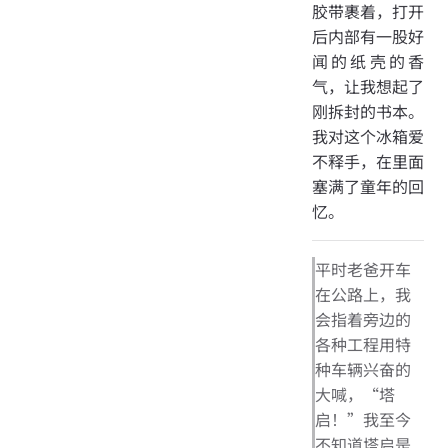
胶带裹着，打开
后内部有一股好
闻的纸壳的香
气，让我想起了
刚拆封的书本。
我对这个冰箱爱
不释手，在里面
塞满了童年的回
忆。
平时老爸开车
在公路上，我
会指着旁边的
各种工程用特
种车辆兴奋的
大喊，“塔
启！”我至今
不知道塔启是