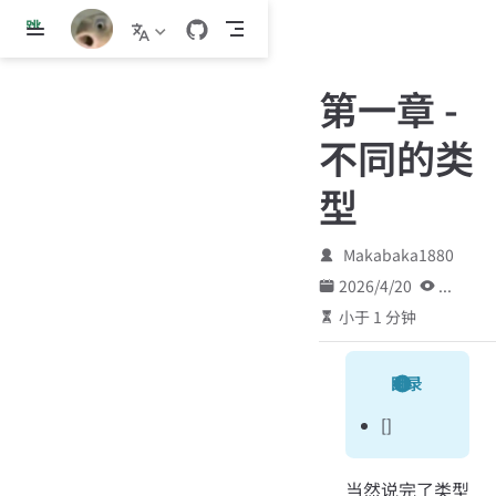
跳
至
主
第一章 -
要
內
不同的类
容
型
Makabaka1880
2026/4/20
...
小于 1 分钟
目录
[]
当然说完了类型