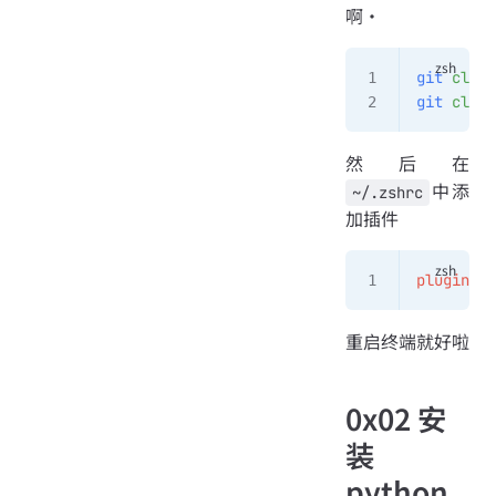
啊·
git
 clone
git
 clone
然后在
中添
~/.zshrc
加插件
plugins
=
(
重启终端就好啦
0x02 安
装
python