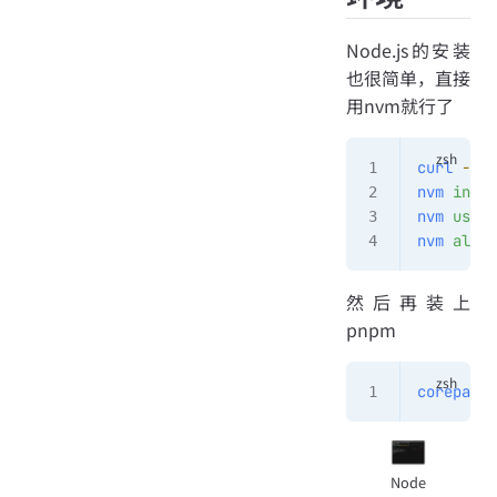
Node.js的安装
也很简单，直接
用nvm就行了
curl
 -o-
 
nvm
 insta
nvm
 use
 -
nvm
 alias
然后再装上
pnpm
corepack
 
Node