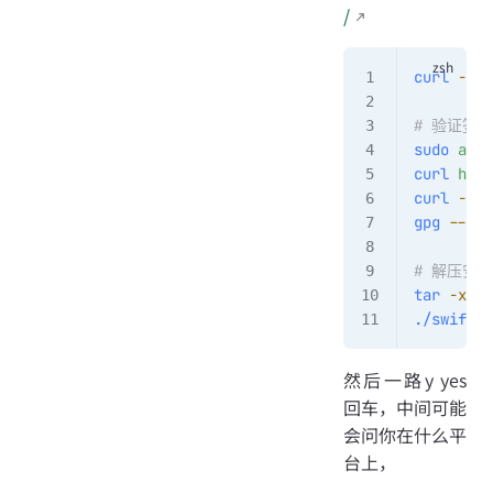
/
curl
 -O
 h
# 验证签
sudo
 apt
 
curl
 http
curl
 -O
 h
gpg
 --ver
# 解压安装
tar
 -xzf
 
./swiftly
然后一路y yes
回车，中间可能
会问你在什么平
台上，