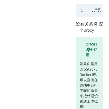
curl: (35
没有关系啊 配
一个proxy
OrbSta
ck小妙
招
如果你是用
OrbStack /
Docker 的，
可以直接在
终端中运行
下面的命令
来把代理设
置送上虚拟
机: