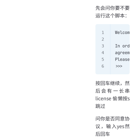
先会问你要不要
运行这个脚本：
Welcome t
In order 
agreement
Please, p
>>>
按回车继续，然
后会有一长串
license 偷懒按s
跳过
问你是否同意协
议，输入yes然
后回车