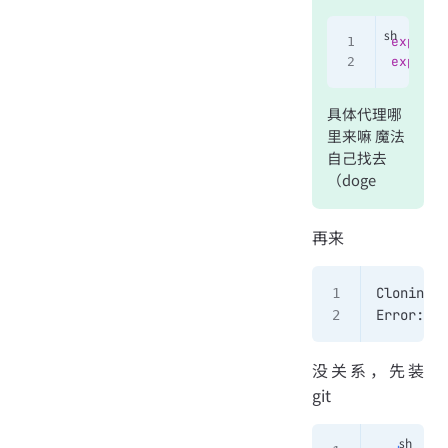
export
 
export
 
具体代理哪
里来嘛 魔法
自己找去
（doge
再来
Cloning O
Error: gi
没关系，先装
git