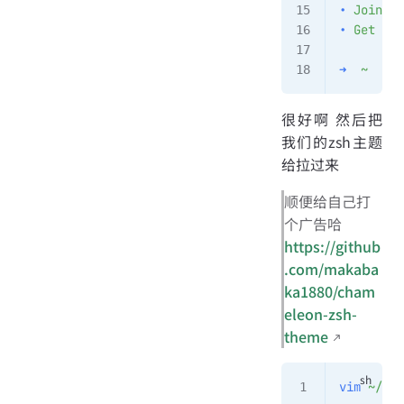
•
 Join ou
•
 Get sti
➜
  ~
很好啊 然后把
我们的zsh主题
给拉过来
顺便给自己打
个广告哈
https://github
.com/makaba
ka1880/cham
eleon-zsh-
theme
vim
 ~/.oh