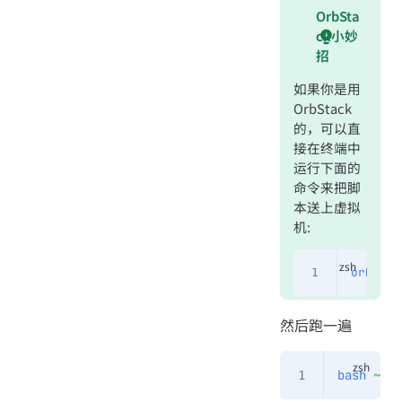
OrbSta
ck小妙
招
如果你是用
OrbStack
的，可以直
接在终端中
运行下面的
命令来把脚
本送上虚拟
机:
orb
 pus
然后跑一遍
bash
 ~/Mi