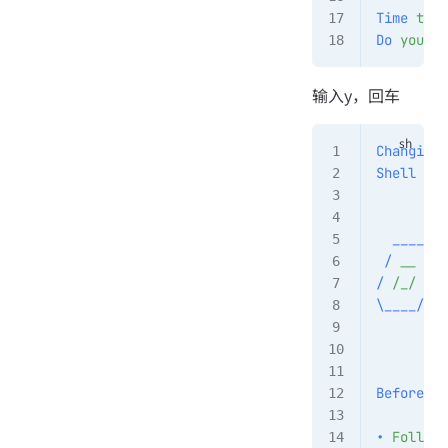
Time
 to
 c
Do
 you
 wa
输入y，回车
Changing
 
Shell
 suc
         
  ____
  /
 /
 __
 \/
 
/
 /_/ / /
\____/_/
 
         
Before
 yo
•
 Follow 