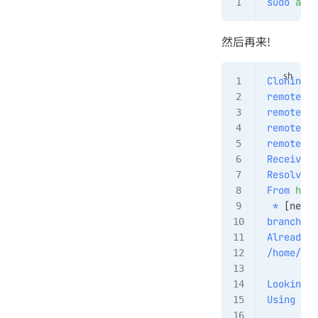
sudo
 apt
 
然后再来!
Cloning
 O
remote:
 E
remote:
 C
remote:
 C
remote:
 T
Receiving
Resolving
From
 http
 *
 [new 
b
branch
 'm
Already
 o
/home/mak
Looking
 f
Using
 the