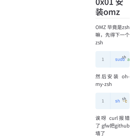
0x01 安
装omz
OMZ 毕竟是zsh
嘛，先得下一个
zsh
sudo
 apt
 
然后安装 oh-
my-zsh
sh
 -c
 "$(
诶呀 curl报错
了 gfw把github
墙了