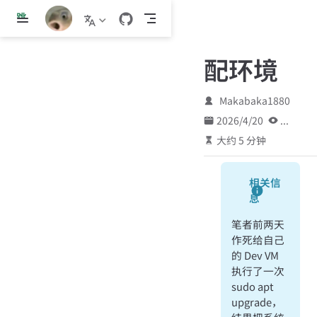
跳
至
主
配环境
要
內
容
Makabaka1880
2026/4/20
...
大约 5 分钟
相关信
息
笔者前两天
作死给自己
的 Dev VM
执行了一次
sudo apt
upgrade，