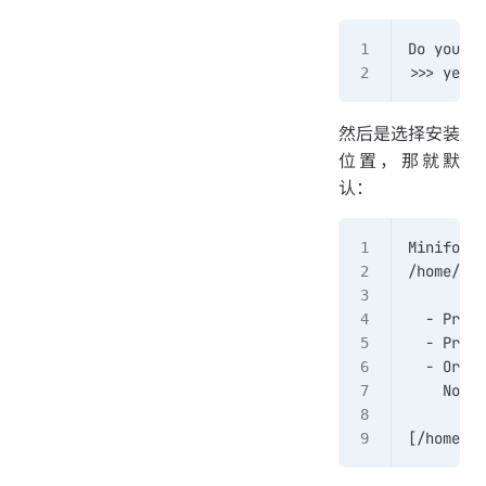
Do you ac
>>> yes
然后是选择安装
位置，那就默
认：
Miniforge
/home/mak
  - Press
  - Press
  - Or sp
    Note:
[/home/ma