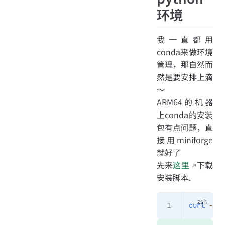
环境
我一直都用
conda来做环境
管理，那自然而
然是要安排上滴
～
ARM64的机器
上conda的安装
包有点问题，直
接用miniforge
就好了
先来
这里
下载
安装脚本.
curl
 -L
 -