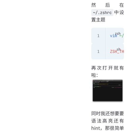
然后在
中设
~/.zshrc
置主题
vim
 ~/.zs
ZSH_THEME
再次打开就有
啦：
同时我还想要要
语法高亮还有
hint，那很简单