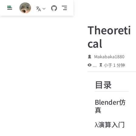
跳
至
主
Theoreti
要
內
cal
容
Makabaka1880
...
小于 1 分钟
目录
Blender仿
真
λ演算入门