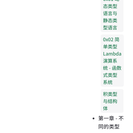
态类型
语言与
静态类
型语言
0x02 简
单类型
Lambda
演算系
统 - 函数
式类型
系统
积类型
与结构
体
第一章 - 不
同的类型